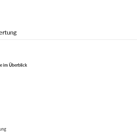
ertung
e im Überblick
gung